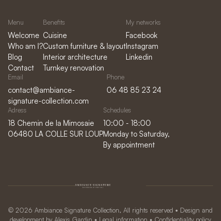
Menu
Benefits
My networks
Welcome
Cuisine
Facebook
Who am I?
Custom furniture & layout
Instagram
Blog
Interior architecture
Linkedin
Contact
Turnkey renovation
Email
Phone
contact@ambiance-
06 48 85 23 24
signature-collection.com
Adress
Schedules
18 Chemin de la Mimosaie
10:00 - 18:00
06480 LA COLLE SUR LOUP
Monday to Saturday,
By appointment
© 2026 Ambiance Signature Collection, All rights reserved • Design and
development by
Alexis Gardin
•
Legal information
•
Confidentiality policy