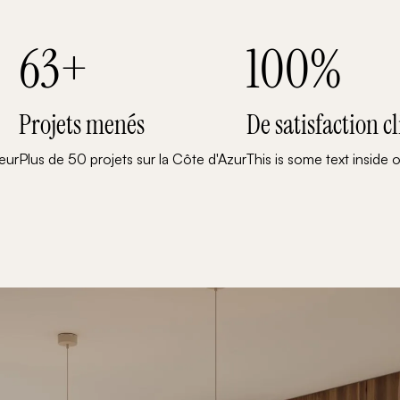
63
+
100
%
Projets menés
De satisfaction cl
ieur
Plus de 50 projets sur la Côte d'Azur
This is some text inside o