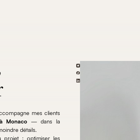
,
r
j’accompagne mes clients
 à Monaco
— dans la
oindre détails.
projet : optimiser les