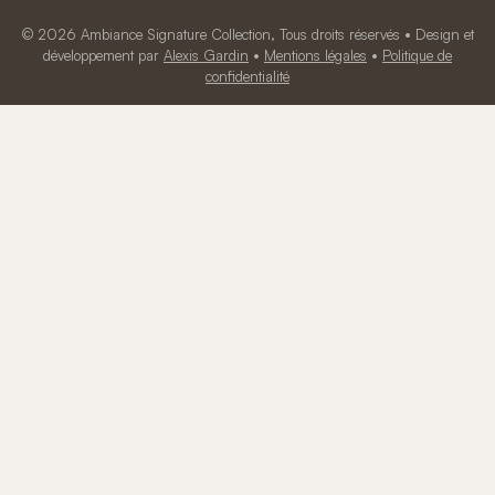
© 2026 Ambiance Signature Collection, Tous droits réservés • Design et
développement par
Alexis Gardin
•
Mentions légales
•
Politique de
confidentialité