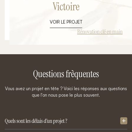
Victoire
Loup : transformation d'un intérieur ancien en un lieu de
vie contemporain, lumineux et fonctionnel. Dans le cadre
de ce projet de rénovation clé en main, notre mission
VOIR LE PROJET
consistait à repenser entièrement les espaces,
moderniser les finitions et concevoir une cuisine sur-
Rénovation clé en main
mesure parfaitement intégrée à la pièce de vie. L'objectif
: révéler tout le potentiel du bien tout en créant un
intérieur capable de séduire immédiatement ses futurs
occupants.
Questions frèquentes
Vous avez un projet en tête ? Voici les réponses aux questions
que l'on nous pose le plus souvent.
Quels sont les délais d’un projet ?