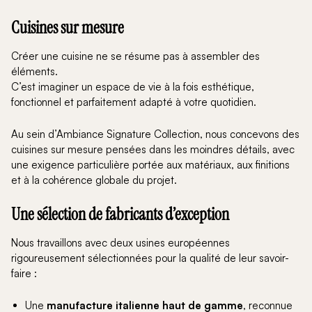
parfaitement cette nouvelle vision de l'habitat. Son
design minimaliste, ses lignes parfaitement équilibrées et
Cuisines sur mesure
ses matériaux haut de gamme permettent de créer des
espaces ouverts où chaque détail participe à l'élégance
Créer une cuisine ne se résume pas à assembler des
de l'ensemble. Cette réalisation associe des façades aux
éléments.
finitions mates et bois naturel, un vaste îlot central
C’est imaginer un espace de vie à la fois esthétique,
convivial, des meubles vitrines rétroéclairés et un mobilier
fonctionnel et parfaitement adapté à votre quotidien.
toute hauteur offrant une importante capacité de
rangement. L'ensemble compose une cuisine
Au sein d’Ambiance Signature Collection, nous concevons des
contemporaine chaleureuse, parfaitement intégrée à son
cuisines sur mesure pensées dans les moindres détails, avec
environnement architectural. Chez Ambiance Signature
une exigence particulière portée aux matériaux, aux finitions
Collection, nous concevons chaque cuisine entièrement
et à la cohérence globale du projet.
sur mesure afin qu'elle reflète votre mode de vie, vos
habitudes culinaires et l'identité de votre intérieur.
Une sélection de fabricants d’exception
Nous travaillons avec deux usines européennes
rigoureusement sélectionnées pour la qualité de leur savoir-
faire :
Une
manufacture italienne haut de gamme
, reconnue