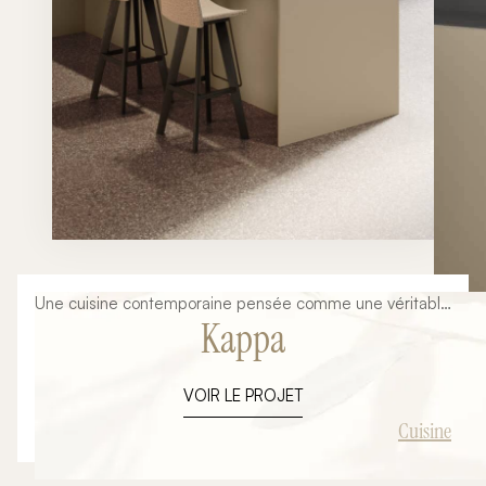
Une cuisine contemporaine pensée comme une véritable
Kappa
pièce d'architecture Aujourd'hui, la cuisine ne se limite
plus à un simple espace dédié à la préparation des
repas. Elle est devenue le cœur de la maison, un lieu où
VOIR LE PROJET
l'on cuisine, partage, reçoit et vit au quotidien. Son
aménagement doit donc répondre à des exigences
Cuisine
esthétiques, fonctionnelles et techniques de plus en plus
élevées. La collection Kappa d'Armony Cucine incarne