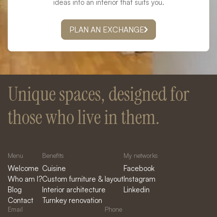
ideas into an interior that suits you.
PLAN AN EXCHANGE
Unique spaces, designed for
those who live in them.
Menu
Benefits
My networks
Welcome
Cuisine
Facebook
Who am I?
Custom furniture & layout
Instagram
Blog
Interior architecture
Linkedin
Contact
Turnkey renovation
Email
Phone