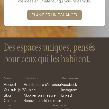
vos idées en un intérieur qui vous ressemble.
PLANIFIER UN ÉCHANGE
Des espaces uniques, pensés
pour ceux qui les habitent.
Menu
Prestations
Mes réseaux
Accueil
Architecture d'intérieur
Facebook
Qui suis-je ?
Cuisine
Instagram
Blog
Mobilier sur mesure
Linkedin
Contact
Rénovation clé en main
Email
Téléphone