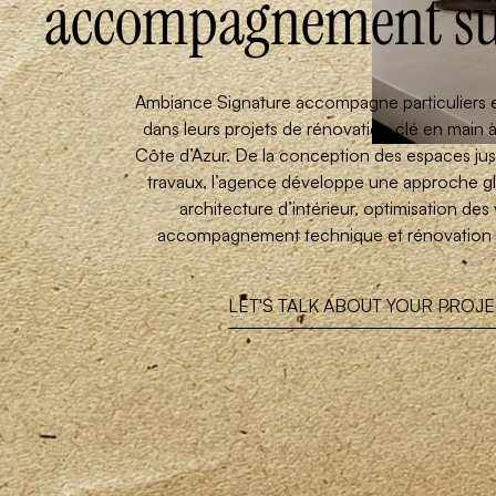
accompagnement su
Ambiance Signature accompagne particuliers e
dans leurs projets de rénovation clé en main à 
Côte d’Azur. De la conception des espaces jus
travaux, l’agence développe une approche g
architecture d’intérieur, optimisation de
accompagnement technique et rénovation 
LET'S TALK ABOUT YOUR PROJ