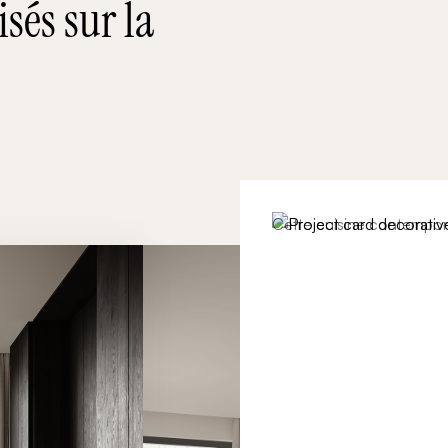
sés sur la
Cette cuisine contempor
minimaliste et architectu
ambiance chaleureuse. L’o
fonctionnel parfaitement i
mettant en valeur les volu
Grâce à une implantation t
un véritable espace de vi