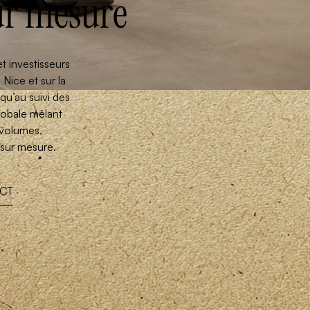
r mesure
t investisseurs
Nice et sur la
qu’au suivi des
lobale mêlant
s volumes,
sur mesure.
ECT