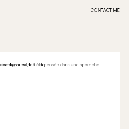
CONTACT ME
aine sur mesure a été pensée dans une approche
rale mêlant lignes épurées, matériaux nobles et
bjectif du projet était de créer un espace élégant et
ntégré à l’architecture intérieure du lieu tout en
mes, la lumière naturelle et la sobriété des matériaux.
ravaillée autour d’un îlot central, cette cuisine devient
e ouvert et convivial.