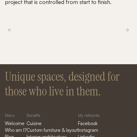
project that is controlled from start to finish.
Unique spaces, designed for
those who live in them.
Menu
Benefits
My networks
Welcome
Cuisine
Facebook
Who am I?
Custom furniture & layout
Instagram
Blog
Interior architecture
Linkedin