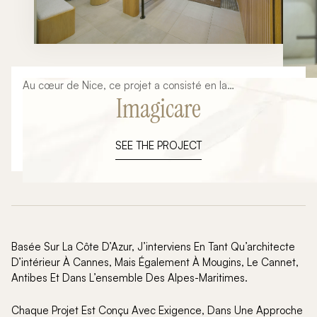
Au cœur de Nice, ce projet a consisté en la
Imagicare
transformation complète d’un espace en un cabinet
médical pluridisciplinaire de plus de 120 m², pensé pour
allier fonctionnalité, confort et identité esthétique.
SEE THE PROJECT
Chaque espace a été conçu pour répondre aux
exigences spécifiques du milieu médical tout en offrant
une atmosphère chaleureuse et apaisante, loin des
codes traditionnels.
Basée Sur La Côte D’Azur, J’interviens En Tant Qu’architecte
D’intérieur À Cannes, Mais Également À Mougins, Le Cannet,
Antibes Et Dans L’ensemble Des Alpes-Maritimes.
Chaque Projet Est Conçu Avec Exigence, Dans Une Approche