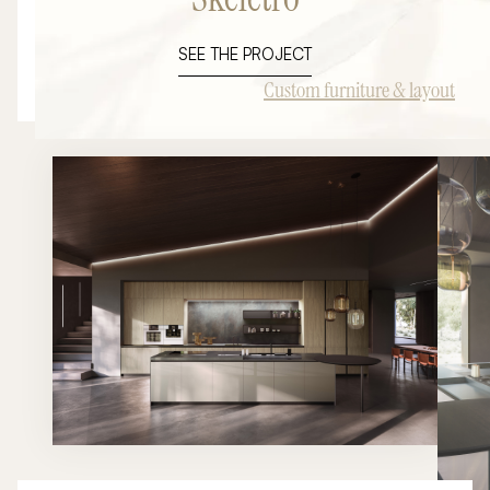
aux besoins des espaces privés comme professionnels, il
offre une liberté totale de composition grâce à une
SEE THE PROJECT
structure modulaire en aluminium et une large palette de
finitions haut de gamme. Cette inspiration illustre tout le
Custom furniture & layout
potentiel du mobilier sur mesure pour créer des
dressings d'exception, des espaces de rangement
élégants ou des agencements de boutiques premium.
Fonctionnalité, esthétique et personnalisation se
rencontrent pour donner vie à des projets uniques
parfaitement intégrés à leur environnement.