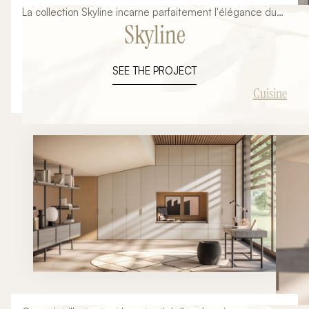
La collection Skyline incarne parfaitement l'élégance du
Skyline
design italien contemporain. Avec ses lignes épurées,
ses matériaux raffinés et son intégration architecturale
soignée, cette composition illustre notre vision d'une
SEE THE PROJECT
cuisine haut de gamme pensée comme une véritable
pièce de vie. Plus qu'un simple espace de préparation, la
Cuisine
cuisine devient aujourd'hui le cœur de la maison. L'îlot
central, les volumes généreux, les façades minimalistes
et les finitions premium participent à la création d'un
environnement chaleureux où esthétique et fonctionnalité
se rencontrent. Cette inspiration issue de l'univers
Armony Cucine démontre les nombreuses possibilités
offertes par la cuisine italienne sur mesure. Chaque
projet peut être entièrement personnalisé afin de
répondre aux habitudes de vie, aux contraintes
architecturales et aux envies de chaque client.