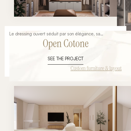
Le dressing ouvert séduit par son élégance, sa
Open Cotone
fonctionnalité et sa capacité à transformer une chambre
en véritable suite parentale. Pensé comme un espace de
vie à part entière, il met en valeur chaque vêtement et
SEE THE PROJECT
accessoire tout en offrant une organisation parfaitement
adaptée à votre quotidien. Cette composition Open 05
Custom furniture & layout
de la collection Orme illustre parfaitement cette
philosophie. Son architecture ouverte, ses lignes
contemporaines et ses finitions italiennes haut de gamme
créent un espace raffiné où chaque détail est pensé pour
conjuguer esthétique et praticité. Chez Ambiance
Signature Collection, nous concevons chaque dressing
ouvert entièrement sur mesure afin qu'il s'intègre
naturellement à votre intérieur et réponde précisément à
vos habitudes de rangement.