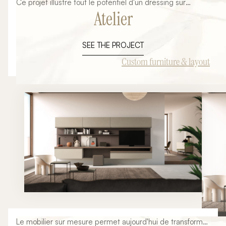
Ce projet illustre tout le potentiel d'un dressing sur
Atelier
mesure conçu sous pente. Souvent considérés comme
difficiles à aménager, les espaces situés sous les
combles offrent pourtant d'excellentes opportunités de
SEE THE PROJECT
rangement lorsqu'ils font l'objet d'une conception
adaptée. L'objectif de cette réalisation était de
Custom furniture & layout
transformer une zone sous toiture en un espace élégant,
fonctionnel et parfaitement optimisé. Grâce à un mobilier
entièrement personnalisé, chaque volume disponible est
exploité afin de créer un dressing confortable, esthétique
et durable. Pensé dans les moindres détails, cet
aménagement associe rangements, penderies et
espaces accessoires dans une composition harmonieuse
qui s'intègre naturellement à l'architecture du lieu.
Le mobilier sur mesure permet aujourd'hui de transformer