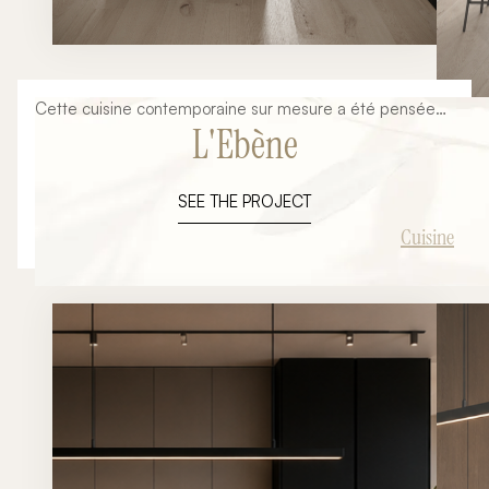
Cette cuisine contemporaine sur mesure a été pensée
L'Ebène
dans une approche minimaliste et architecturale mêlant
lignes épurées, matériaux nobles et ambiance
chaleureuse. L’objectif du projet était de créer un espace
SEE THE PROJECT
élégant et fonctionnel parfaitement intégré à
l’architecture intérieure du lieu tout en mettant en valeur
Cuisine
les volumes, la lumière naturelle et la sobriété des
matériaux. Grâce à une implantation travaillée autour
d’un îlot central, cette cuisine devient un véritable
espace de vie ouvert et convivial.