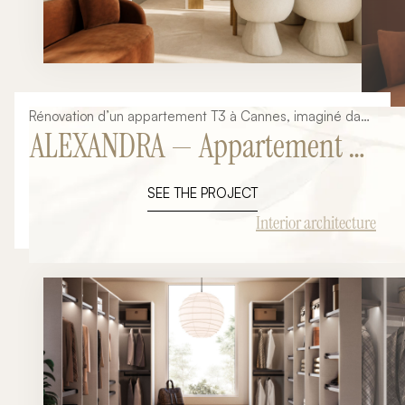
Rénovation d’un appartement T3 à Cannes, imaginé dans
ALEXANDRA — Appartement T3
une ambiance méditerranéenne contemporaine,
chaleureuse et audacieuse.
à Cannes
SEE THE PROJECT
Interior architecture