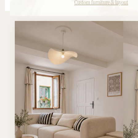
Custom furniture & layout
distingue par ses lignes épurées, ses finitions raffinées et
son approche résolument contemporaine. Les façades
lisses aux teintes minérales créent une ambiance douce
et intemporelle tandis que les détails métalliques
apportent une touche de sophistication discrète.
L'ensemble a été pensé afin d'offrir une capacité de
rangement généreuse sans alourdir visuellement
l'espace. Chaque élément participe à la création d'un
environnement harmonieux où esthétique et
fonctionnalité se complètent parfaitement.