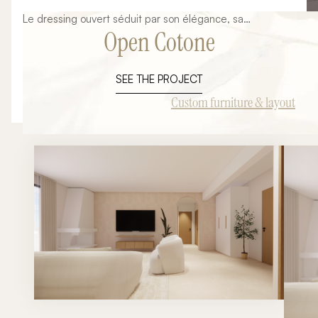
Le dressing ouvert séduit par son élégance, sa
Open Cotone
fonctionnalité et sa capacité à transformer une chambre
en véritable suite parentale. Pensé comme un espace de
vie à part entière, il met en valeur chaque vêtement et
SEE THE PROJECT
accessoire tout en offrant une organisation parfaitement
adaptée à votre quotidien. Cette composition Open 05
Custom furniture & layout
de la collection Orme illustre parfaitement cette
philosophie. Son architecture ouverte, ses lignes
contemporaines et ses finitions italiennes haut de gamme
créent un espace raffiné où chaque détail est pensé pour
conjuguer esthétique et praticité. Chez Ambiance
Signature Collection, nous concevons chaque dressing
ouvert entièrement sur mesure afin qu'il s'intègre
naturellement à votre intérieur et réponde précisément à
vos habitudes de rangement.