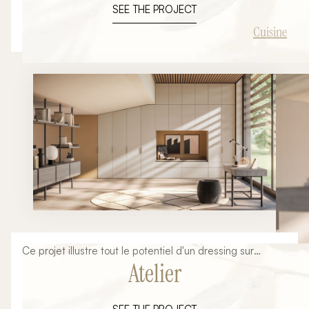
SEE THE PROJECT
cuisine haut de gamme pensée comme une véritable
pièce de vie. Plus qu'un simple espace de préparation, la
Cuisine
cuisine devient aujourd'hui le cœur de la maison. L'îlot
central, les volumes généreux, les façades minimalistes
et les finitions premium participent à la création d'un
environnement chaleureux où esthétique et fonctionnalité
se rencontrent. Cette inspiration issue de l'univers
Armony Cucine démontre les nombreuses possibilités
offertes par la cuisine italienne sur mesure. Chaque
projet peut être entièrement personnalisé afin de
répondre aux habitudes de vie, aux contraintes
architecturales et aux envies de chaque client.
Ce projet illustre tout le potentiel d'un dressing sur
Atelier
mesure conçu sous pente. Souvent considérés comme
difficiles à aménager, les espaces situés sous les
combles offrent pourtant d'excellentes opportunités de