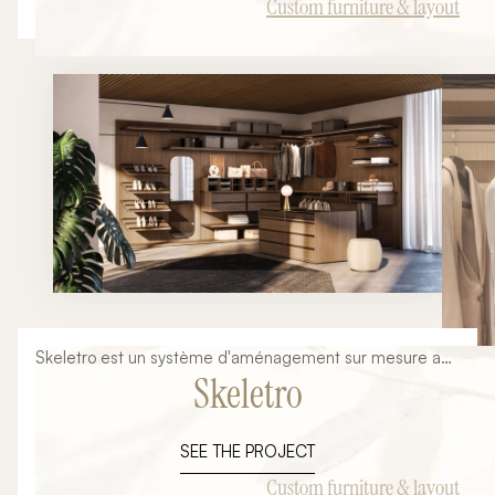
Custom furniture & layout
notre approche : un dressing contemporain aux lignes
épurées, doté de portes coulissantes Aries et d'un
aménagement intérieur entièrement personnalisable.
Pensé pour les projets haut de gamme, il offre une
capacité de rangement exceptionnelle tout en apportant
une véritable valeur esthétique à la chambre. Chez
Ambiance Signature Collection, chaque dressing est
étudié sur mesure afin de répondre précisément aux
besoins de ses utilisateurs, tant sur le plan fonctionnel
qu'esthétique.
Skeletro est un système d'aménagement sur mesure au
Skeletro
design minimaliste et architectural. Pensé pour répondre
aux besoins des espaces privés comme professionnels, il
offre une liberté totale de composition grâce à une
SEE THE PROJECT
structure modulaire en aluminium et une large palette de
finitions haut de gamme. Cette inspiration illustre tout le
Custom furniture & layout