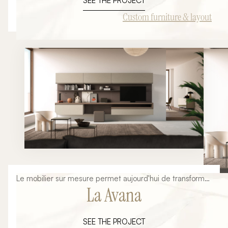
SEE THE PROJECT
rangement lorsqu'ils font l'objet d'une conception
adaptée. L'objectif de cette réalisation était de
Custom furniture & layout
transformer une zone sous toiture en un espace élégant,
fonctionnel et parfaitement optimisé. Grâce à un mobilier
entièrement personnalisé, chaque volume disponible est
exploité afin de créer un dressing confortable, esthétique
et durable. Pensé dans les moindres détails, cet
aménagement associe rangements, penderies et
espaces accessoires dans une composition harmonieuse
qui s'intègre naturellement à l'architecture du lieu.
Le mobilier sur mesure permet aujourd'hui de transformer
La Avana
un simple mur en véritable élément d'architecture
intérieure. Cette réalisation illustre parfaitement la
manière dont une composition personnalisée peut
SEE THE PROJECT
apporter à la fois du caractère, des rangements et une