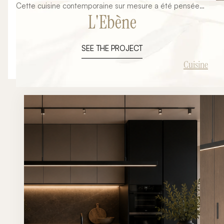
Cette cuisine contemporaine sur mesure a été pensée
L'Ebène
dans une approche minimaliste et architecturale mêlant
lignes épurées, matériaux nobles et ambiance
chaleureuse. L’objectif du projet était de créer un espace
SEE THE PROJECT
élégant et fonctionnel parfaitement intégré à
l’architecture intérieure du lieu tout en mettant en valeur
Cuisine
les volumes, la lumière naturelle et la sobriété des
matériaux. Grâce à une implantation travaillée autour
d’un îlot central, cette cuisine devient un véritable
espace de vie ouvert et convivial.