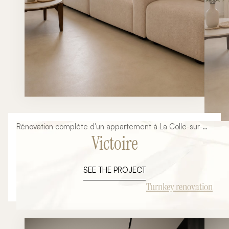
Rénovation complète d'un appartement à La Colle-sur-
Victoire
Loup : transformation d'un intérieur ancien en un lieu de
vie contemporain, lumineux et fonctionnel. Dans le cadre
de ce projet de rénovation clé en main, notre mission
SEE THE PROJECT
consistait à repenser entièrement les espaces,
moderniser les finitions et concevoir une cuisine sur-
Turnkey renovation
mesure parfaitement intégrée à la pièce de vie. L'objectif
: révéler tout le potentiel du bien tout en créant un
intérieur capable de séduire immédiatement ses futurs
occupants.