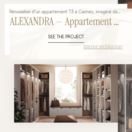
Rénovation d’un appartement T3 à Cannes, imaginé dans
ALEXANDRA — Appartement T3
une ambiance méditerranéenne contemporaine,
chaleureuse et audacieuse.
à Cannes
SEE THE PROJECT
Interior architecture