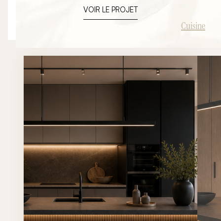
chaleureuse. L’objectif du projet était de créer un espace
VOIR LE PROJET
élégant et fonctionnel parfaitement intégré à
l’architecture intérieure du lieu tout en mettant en valeur
Cuisine
les volumes, la lumière naturelle et la sobriété des
matériaux. Grâce à une implantation travaillée autour
d’un îlot central, cette cuisine devient un véritable
espace de vie ouvert et convivial.