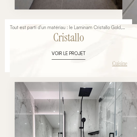
Tout est parti d'un matériau : le Laminam Cristallo Gold,
Cristallo
avec ses veines dorées posées à plat sur un grand
format sans joint. Autour de lui, tout le reste s'est
naturellement ordonné — le blanc des façades,
VOIR LE PROJET
l'effacement de l'électroménager, la chaleur du luminaire
en laiton.
Cuisine