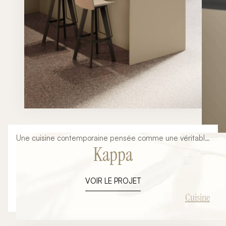
Une cuisine contemporaine pensée comme une véritable
Kappa
pièce d'architecture Aujourd'hui, la cuisine ne se limite
plus à un simple espace dédié à la préparation des
repas. Elle est devenue le cœur de la maison, un lieu où
VOIR LE PROJET
l'on cuisine, partage, reçoit et vit au quotidien. Son
aménagement doit donc répondre à des exigences
Cuisine
esthétiques, fonctionnelles et techniques de plus en plus
élevées. La collection Kappa d'Armony Cucine incarne