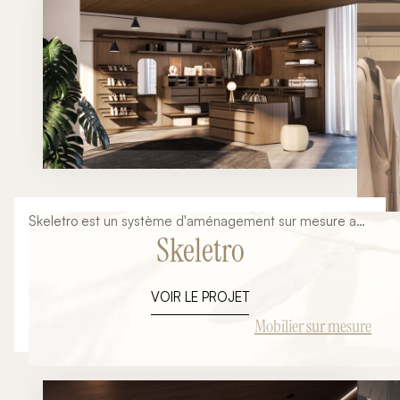
Pensé pour les projets haut de gamme, il offre une
capacité de rangement exceptionnelle tout en apportant
une véritable valeur esthétique à la chambre. Chez
Ambiance Signature Collection, chaque dressing est
étudié sur mesure afin de répondre précisément aux
besoins de ses utilisateurs, tant sur le plan fonctionnel
qu'esthétique.
Skeletro est un système d'aménagement sur mesure au
Skeletro
design minimaliste et architectural. Pensé pour répondre
aux besoins des espaces privés comme professionnels, il
offre une liberté totale de composition grâce à une
VOIR LE PROJET
structure modulaire en aluminium et une large palette de
finitions haut de gamme. Cette inspiration illustre tout le
Mobilier sur mesure
potentiel du mobilier sur mesure pour créer des
dressings d'exception, des espaces de rangement
élégants ou des agencements de boutiques premium.
Fonctionnalité, esthétique et personnalisation se