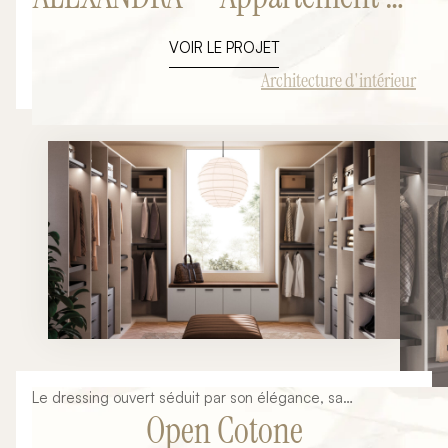
chaleureuse et audacieuse.
à Cannes
VOIR LE PROJET
Architecture d'intérieur
Le dressing ouvert séduit par son élégance, sa
Open Cotone
fonctionnalité et sa capacité à transformer une chambre
en véritable suite parentale. Pensé comme un espace de