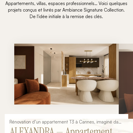
Appartements, villas, espaces professionnels… Voici quelques
projets conçus et livrés par Ambiance Signature Collection.
De l'idée initiale à la remise des clés.
Rénovation d’un appartement T3 à Cannes, imaginé dans
ALEXANDRA — Appartement T3
une ambiance méditerranéenne contemporaine,