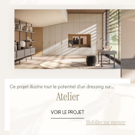
central, les volumes généreux, les façades minimalistes
et les finitions premium participent à la création d'un
environnement chaleureux où esthétique et fonctionnalité
se rencontrent. Cette inspiration issue de l'univers
Armony Cucine démontre les nombreuses possibilités
offertes par la cuisine italienne sur mesure. Chaque
projet peut être entièrement personnalisé afin de
répondre aux habitudes de vie, aux contraintes
architecturales et aux envies de chaque client.
Ce projet illustre tout le potentiel d'un dressing sur
Atelier
mesure conçu sous pente. Souvent considérés comme
difficiles à aménager, les espaces situés sous les
combles offrent pourtant d'excellentes opportunités de
VOIR LE PROJET
rangement lorsqu'ils font l'objet d'une conception
adaptée. L'objectif de cette réalisation était de
Mobilier sur mesure
transformer une zone sous toiture en un espace élégant,
fonctionnel et parfaitement optimisé. Grâce à un mobilier