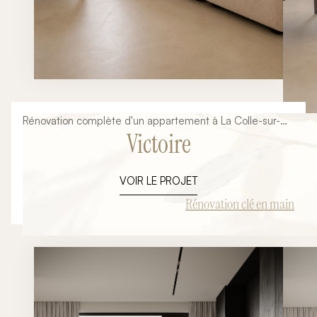
Rénovation complète d'un appartement à La Colle-sur-
Victoire
Loup : transformation d'un intérieur ancien en un lieu de
vie contemporain, lumineux et fonctionnel. Dans le cadre
de ce projet de rénovation clé en main, notre mission
VOIR LE PROJET
consistait à repenser entièrement les espaces,
moderniser les finitions et concevoir une cuisine sur-
Rénovation clé en main
mesure parfaitement intégrée à la pièce de vie. L'objectif
: révéler tout le potentiel du bien tout en créant un
intérieur capable de séduire immédiatement ses futurs
occupants.