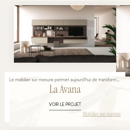
entièrement personnalisé, chaque volume disponible est
exploité afin de créer un dressing confortable, esthétique
et durable. Pensé dans les moindres détails, cet
aménagement associe rangements, penderies et
espaces accessoires dans une composition harmonieuse
qui s'intègre naturellement à l'architecture du lieu.
Le mobilier sur mesure permet aujourd'hui de transformer
La Avana
un simple mur en véritable élément d'architecture
intérieure. Cette réalisation illustre parfaitement la
manière dont une composition personnalisée peut
VOIR LE PROJET
apporter à la fois du caractère, des rangements et une
identité forte à un espace de vie. Pensé comme un
Mobilier sur mesure
aménagement global, cet ensemble associe
bibliothèque sur mesure, meuble TV suspendu et