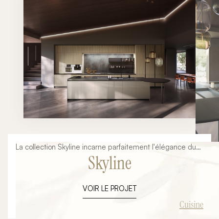
rencontrent pour donner vie à des projets uniques
parfaitement intégrés à leur environnement.
La collection Skyline incarne parfaitement l'élégance du
Skyline
design italien contemporain. Avec ses lignes épurées,
ses matériaux raffinés et son intégration architecturale
soignée, cette composition illustre notre vision d'une
VOIR LE PROJET
cuisine haut de gamme pensée comme une véritable
pièce de vie. Plus qu'un simple espace de préparation, la
Cuisine
cuisine devient aujourd'hui le cœur de la maison. L'îlot