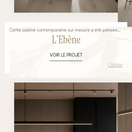
Cette cuisine contemporaine sur mesure a été pensée
L'Ebène
dans une approche minimaliste et architecturale mêlant
lignes épurées, matériaux nobles et ambiance
chaleureuse. L’objectif du projet était de créer un espace
VOIR LE PROJET
élégant et fonctionnel parfaitement intégré à
l’architecture intérieure du lieu tout en mettant en valeur
Cuisine
les volumes, la lumière naturelle et la sobriété des
matériaux. Grâce à une implantation travaillée autour
d’un îlot central, cette cuisine devient un véritable
espace de vie ouvert et convivial.