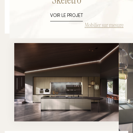
aux besoins des espaces privés comme professionnels, il
offre une liberté totale de composition grâce à une
VOIR LE PROJET
structure modulaire en aluminium et une large palette de
finitions haut de gamme. Cette inspiration illustre tout le
Mobilier sur mesure
potentiel du mobilier sur mesure pour créer des
dressings d'exception, des espaces de rangement
élégants ou des agencements de boutiques premium.
Fonctionnalité, esthétique et personnalisation se
rencontrent pour donner vie à des projets uniques
parfaitement intégrés à leur environnement.