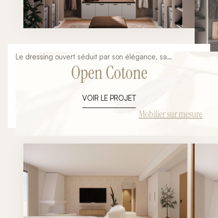
Le dressing ouvert séduit par son élégance, sa
Open Cotone
fonctionnalité et sa capacité à transformer une chambre
en véritable suite parentale. Pensé comme un espace de
vie à part entière, il met en valeur chaque vêtement et
VOIR LE PROJET
accessoire tout en offrant une organisation parfaitement
adaptée à votre quotidien. Cette composition Open 05
Mobilier sur mesure
de la collection Orme illustre parfaitement cette
philosophie. Son architecture ouverte, ses lignes
contemporaines et ses finitions italiennes haut de gamme
créent un espace raffiné où chaque détail est pensé pour
conjuguer esthétique et praticité. Chez Ambiance
Signature Collection, nous concevons chaque dressing
ouvert entièrement sur mesure afin qu'il s'intègre
naturellement à votre intérieur et réponde précisément à
vos habitudes de rangement.