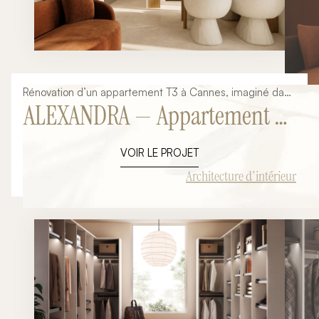
Rénovation d’un appartement T3 à Cannes, imaginé dans
ALEXANDRA — Appartement T3
une ambiance méditerranéenne contemporaine,
chaleureuse et audacieuse.
à Cannes
VOIR LE PROJET
Architecture d'intérieur