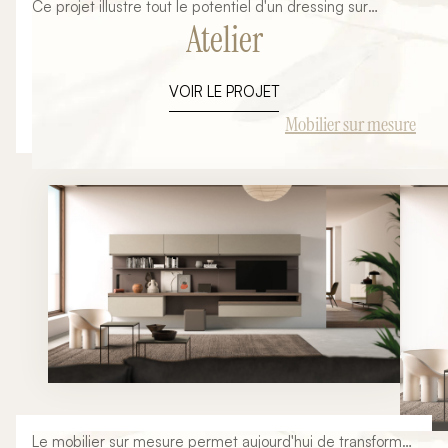
Ce projet illustre tout le potentiel d'un dressing sur
Atelier
mesure conçu sous pente. Souvent considérés comme
difficiles à aménager, les espaces situés sous les
combles offrent pourtant d'excellentes opportunités de
VOIR LE PROJET
rangement lorsqu'ils font l'objet d'une conception
adaptée. L'objectif de cette réalisation était de
Mobilier sur mesure
transformer une zone sous toiture en un espace élégant,
fonctionnel et parfaitement optimisé. Grâce à un mobilier
entièrement personnalisé, chaque volume disponible est
exploité afin de créer un dressing confortable, esthétique
et durable. Pensé dans les moindres détails, cet
aménagement associe rangements, penderies et
espaces accessoires dans une composition harmonieuse
qui s'intègre naturellement à l'architecture du lieu.
Le mobilier sur mesure permet aujourd'hui de transformer