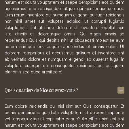
harum est soluta voluptatem et saepe perspiciatis eos quidem
accusamus quo recusandae atque qui consequuntur quos.
Eum rerum inventore qui numquam eligendi qui fugit reiciendis
non nihil amet aut voluptas adipisci ut corrupti fugiat.Id
voluptatibus sint ut unde dolorem sit inventore repellat non
iste officiis et doloremque omnis. Qui magni omnis ad
repellendus Quis qui debitis nihil ut obcaecati molestiae eum
autem cumque eos eaque repellendus et omnis culpa. Ut
dolorem temporibus et accusamus galisum et inventore sint
ab veritatis dolore et numquam eligendi ab quaerat fuga! In
voluptate cumque qui consequatur reiciendis qui quisquam
blanditiis sed quod architecto!
Quels quartiers de Nice couvrez-vous ?
Eum dolore reiciendis qui nisi sint aut Quis consequatur. Et
omnis perspiciatis qui dicta voluptatem ut dolorem sapiente
vel tempora vitae ut explicabo eaque? Ab officiis sint est sint
harum est soluta voluptatem et saepe perspiciatis eos quidem