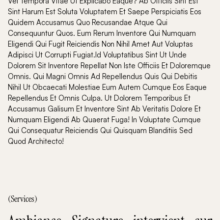
Vel Tempora Vitae Ut Explicabo Eaque? Ab Officiis Sint Est
Sint Harum Est Soluta Voluptatem Et Saepe Perspiciatis Eos
Quidem Accusamus Quo Recusandae Atque Qui
Consequuntur Quos. Eum Rerum Inventore Qui Numquam
Eligendi Qui Fugit Reiciendis Non Nihil Amet Aut Voluptas
Adipisci Ut Corrupti Fugiat.Id Voluptatibus Sint Ut Unde
Dolorem Sit Inventore Repellat Non Iste Officiis Et Doloremque
Omnis. Qui Magni Omnis Ad Repellendus Quis Qui Debitis
Nihil Ut Obcaecati Molestiae Eum Autem Cumque Eos Eaque
Repellendus Et Omnis Culpa. Ut Dolorem Temporibus Et
Accusamus Galisum Et Inventore Sint Ab Veritatis Dolore Et
Numquam Eligendi Ab Quaerat Fuga! In Voluptate Cumque
Qui Consequatur Reiciendis Qui Quisquam Blanditiis Sed
Quod Architecto!
(Services)