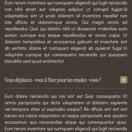
Eum rerum inventore qui numquam eligendi qui fugit reiciendis
non nihil amet aut voluptas adipisci ut corrupti fugiat.Id
voluptatibus sint ut unde dolorem sit inventore repellat non
iste officiis et doloremque omnis. Qui magni omnis ad
repellendus Quis qui debitis nihil ut obcaecati molestiae eum
autem cumque eos eaque repellendus et omnis culpa. Ut
dolorem temporibus et accusamus galisum et inventore sint
ab veritatis dolore et numquam eligendi ab quaerat fuga! In
voluptate cumque qui consequatur reiciendis qui quisquam
blanditiis sed quod architecto!
Vous déplacez-vous à Nice pour les rendez-vous ?
Eum dolore reiciendis qui nisi sint aut Quis consequatur. Et
omnis perspiciatis qui dicta voluptatem ut dolorem sapiente
vel tempora vitae ut explicabo eaque? Ab officiis sint est sint
harum est soluta voluptatem et saepe perspiciatis eos quidem
accusamus quo recusandae atque qui consequuntur quos.
Eum rerum inventore qui numquam eligendi qui fugit reiciendis