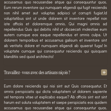
accusamus quo recusandae atque qui consequuntur quos.
Eum rerum inventore qui numquam eligendi qui fugit reiciendis
non nihil amet aut voluptas adipisci ut corrupti fugiat.Id
voluptatibus sint ut unde dolorem sit inventore repellat non
iste officiis et doloremque omnis. Qui magni omnis ad
repellendus Quis qui debitis nihil ut obcaecati molestiae eum
autem cumque eos eaque repellendus et omnis culpa. Ut
dolorem temporibus et accusamus galisum et inventore sint
ab veritatis dolore et numquam eligendi ab quaerat fuga! In
voluptate cumque qui consequatur reiciendis qui quisquam
blanditiis sed quod architecto!
Travaillez-vous avec des artisans niçois ?
Eum dolore reiciendis qui nisi sint aut Quis consequatur. Et
omnis perspiciatis qui dicta voluptatem ut dolorem sapiente
vel tempora vitae ut explicabo eaque? Ab officiis sint est sint
harum est soluta voluptatem et saepe perspiciatis eos quidem
accusamus quo recusandae atque qui consequuntur quos.