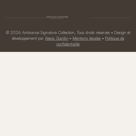
© 2026 Ambiance Signature Collection, Tous droits réservés • Design et
développement par
Alexis Gardin
•
Mentions légales
•
Politique de
confidentialité