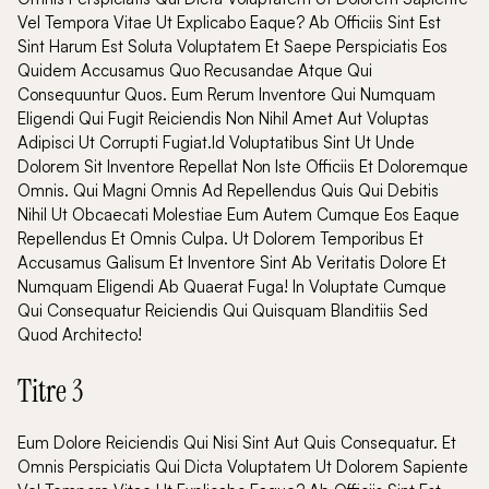
Vel Tempora Vitae Ut Explicabo Eaque? Ab Officiis Sint Est
Sint Harum Est Soluta Voluptatem Et Saepe Perspiciatis Eos
Quidem Accusamus Quo Recusandae Atque Qui
Consequuntur Quos. Eum Rerum Inventore Qui Numquam
Eligendi Qui Fugit Reiciendis Non Nihil Amet Aut Voluptas
Adipisci Ut Corrupti Fugiat.Id Voluptatibus Sint Ut Unde
Dolorem Sit Inventore Repellat Non Iste Officiis Et Doloremque
Omnis. Qui Magni Omnis Ad Repellendus Quis Qui Debitis
Nihil Ut Obcaecati Molestiae Eum Autem Cumque Eos Eaque
Repellendus Et Omnis Culpa. Ut Dolorem Temporibus Et
Accusamus Galisum Et Inventore Sint Ab Veritatis Dolore Et
Numquam Eligendi Ab Quaerat Fuga! In Voluptate Cumque
Qui Consequatur Reiciendis Qui Quisquam Blanditiis Sed
Quod Architecto!
Titre 3
Eum Dolore Reiciendis Qui Nisi Sint Aut Quis Consequatur. Et
Omnis Perspiciatis Qui Dicta Voluptatem Ut Dolorem Sapiente