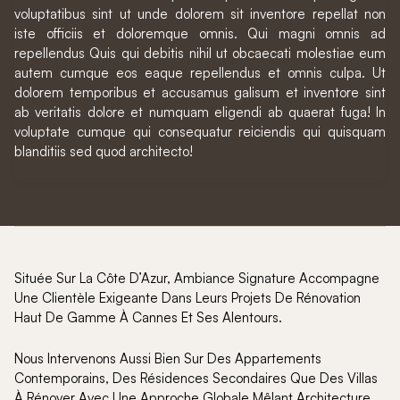
voluptatibus sint ut unde dolorem sit inventore repellat non
iste officiis et doloremque omnis. Qui magni omnis ad
repellendus Quis qui debitis nihil ut obcaecati molestiae eum
autem cumque eos eaque repellendus et omnis culpa. Ut
dolorem temporibus et accusamus galisum et inventore sint
ab veritatis dolore et numquam eligendi ab quaerat fuga! In
voluptate cumque qui consequatur reiciendis qui quisquam
blanditiis sed quod architecto!
Située Sur La Côte D’Azur, Ambiance Signature Accompagne
Une Clientèle Exigeante Dans Leurs Projets De Rénovation
Haut De Gamme À Cannes Et Ses Alentours.
Nous Intervenons Aussi Bien Sur Des Appartements
Contemporains, Des Résidences Secondaires Que Des Villas
À Rénover Avec Une Approche Globale Mêlant Architecture