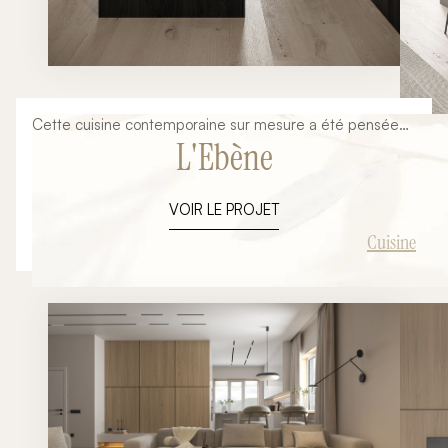
Cette cuisine contemporaine sur mesure a été pensée
L'Ebène
dans une approche minimaliste et architecturale mêlant
lignes épurées, matériaux nobles et ambiance
chaleureuse. L’objectif du projet était de créer un espace
VOIR LE PROJET
élégant et fonctionnel parfaitement intégré à
l’architecture intérieure du lieu tout en mettant en valeur
Cuisine
les volumes, la lumière naturelle et la sobriété des
matériaux. Grâce à une implantation travaillée autour
d’un îlot central, cette cuisine devient un véritable
espace de vie ouvert et convivial.