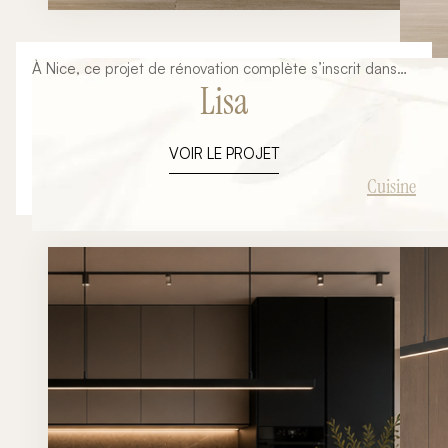
À Nice, ce projet de rénovation complète s’inscrit dans
Lisa
une volonté de créer un espace de vie à la fois
fonctionnel, chaleureux et résolument contemporain.
Pensé dans une approche clé en main, cet
VOIR LE PROJET
aménagement a été entièrement conçu et réalisé par
Ambiance Signature, de la réflexion initiale jusqu’à la
Cuisine
livraison finale. L’objectif : transformer une cuisine
classique en un véritable lieu de vie central, élégant et
optimisé.