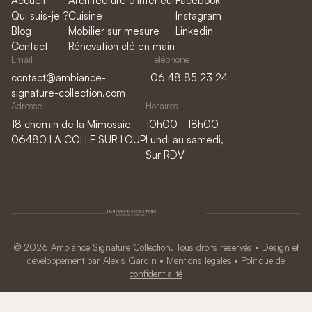
Accueil
Architecture d'intérieur
Facebook
Qui suis-je ?
Cuisine
Instagram
Blog
Mobilier sur mesure
Linkedin
Contact
Rénovation clé en main
Email
Téléphone
contact@ambiance-
06 48 85 23 24
signature-collection.com
Adresse
Horaires
18 chemin de la Mimosaie
10h00 - 18h00
06480 LA COLLE SUR LOUP
Lundi au samedi,
Sur RDV
© 2026 Ambiance Signature Collection, Tous droits réservés • Design et
développement par
Alexis Gardin
•
Mentions légales
•
Politique de
confidentialité