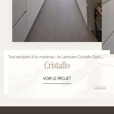
Tout est parti d'un matériau : le Laminam Cristallo Gold,
Cristallo
avec ses veines dorées posées à plat sur un grand
format sans joint. Autour de lui, tout le reste s'est
naturellement ordonné — le blanc des façades,
VOIR LE PROJET
l'effacement de l'électroménager, la chaleur du luminaire
en laiton.
Cuisine