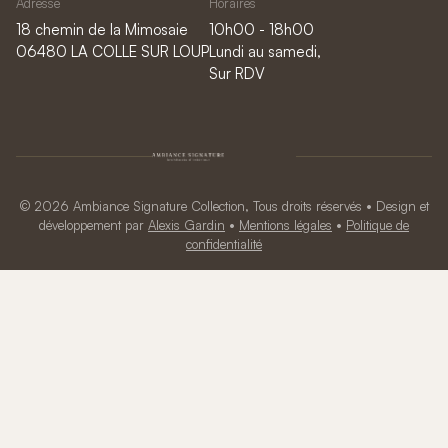
Adresse
Horaires
18 chemin de la Mimosaie
10h00 - 18h00
06480 LA COLLE SUR LOUP
Lundi au samedi,
Sur RDV
© 2026 Ambiance Signature Collection, Tous droits réservés • Design et
développement par
Alexis Gardin
•
Mentions légales
•
Politique de
confidentialité