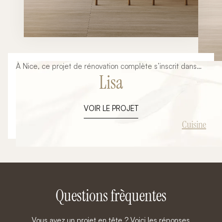
À Nice, ce projet de rénovation complète s’inscrit dans
Lisa
une volonté de créer un espace de vie à la fois
fonctionnel, chaleureux et résolument contemporain.
Pensé dans une approche clé en main, cet
VOIR LE PROJET
aménagement a été entièrement conçu et réalisé par
Ambiance Signature, de la réflexion initiale jusqu’à la
Cuisine
livraison finale. L’objectif : transformer une cuisine
classique en un véritable lieu de vie central, élégant et
optimisé.
Questions frèquentes
Vous avez un projet en tête ? Voici les réponses