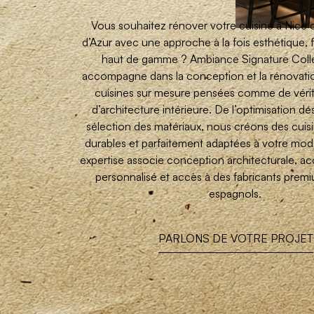
Vous souhaitez rénover votre cuisine à Nice 
d’Azur avec une approche à la fois esthétique, 
haut de gamme ? Ambiance Signature Coll
accompagne dans la conception et la rénovat
cuisines sur mesure pensées comme de vérit
d’architecture intérieure. De l’optimisation de
sélection des matériaux, nous créons des cuis
durables et parfaitement adaptées à votre mod
expertise associe conception architecturale,
personnalisé et accès à des fabricants premiu
espagnols.
PARLONS DE VOTRE PROJET