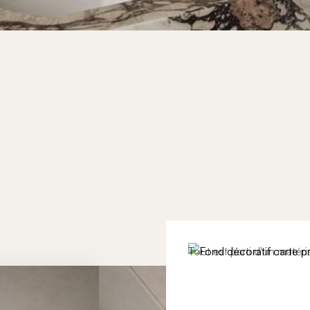
Tout est parti d'un matér
posées à plat sur un grand
naturellement ordonné — 
l'électroménager, la chale