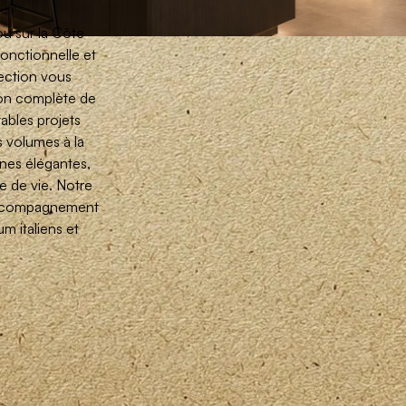
ou sur la Côte
fonctionnelle et
ection vous
ion complète de
ables projets
s volumes à la
ines élégantes,
e de vie. Notre
 accompagnement
m italiens et