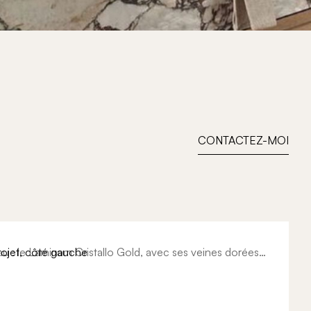
CONTACTEZ-MOI
iau : le Laminam Cristallo Gold, avec ses veines dorées
 format sans joint. Autour de lui, tout le reste s'est
le blanc des façades, l'effacement de
ur du luminaire en laiton.