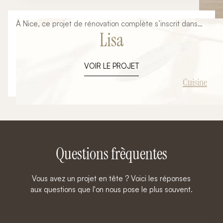
À Nice, ce projet de rénovation complète s’inscrit dans
Lisa
une volonté de créer un espace de vie à la fois
fonctionnel, chaleureux et résolument contemporain.
Pensé dans une approche clé en main, cet
VOIR LE PROJET
aménagement a été entièrement conçu et réalisé par
Ambiance Signature, de la réflexion initiale jusqu’à la
Cuisine
livraison finale. L’objectif : transformer une cuisine
classique en un véritable lieu de vie central, élégant et
optimisé.
Questions frèquentes
Vous avez un projet en tête ? Voici les réponses
aux questions que l'on nous pose le plus souvent.