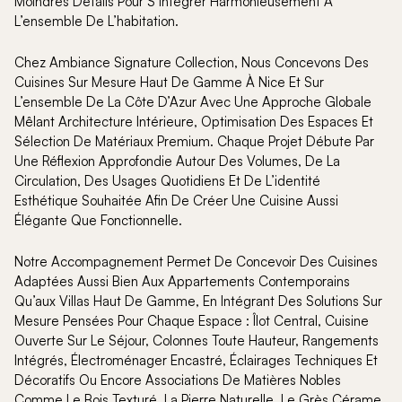
Moindres Détails Pour S’intégrer Harmonieusement À
L’ensemble De L’habitation.
Chez Ambiance Signature Collection, Nous Concevons Des
Cuisines Sur Mesure Haut De Gamme À Nice Et Sur
L’ensemble De La Côte D’Azur Avec Une Approche Globale
Mêlant Architecture Intérieure, Optimisation Des Espaces Et
Sélection De Matériaux Premium. Chaque Projet Débute Par
Une Réflexion Approfondie Autour Des Volumes, De La
Circulation, Des Usages Quotidiens Et De L’identité
Esthétique Souhaitée Afin De Créer Une Cuisine Aussi
Élégante Que Fonctionnelle.
Notre Accompagnement Permet De Concevoir Des Cuisines
Adaptées Aussi Bien Aux Appartements Contemporains
Qu’aux Villas Haut De Gamme, En Intégrant Des Solutions Sur
Mesure Pensées Pour Chaque Espace : Îlot Central, Cuisine
Ouverte Sur Le Séjour, Colonnes Toute Hauteur, Rangements
Intégrés, Électroménager Encastré, Éclairages Techniques Et
Décoratifs Ou Encore Associations De Matières Nobles
Comme Le Bois Texturé, La Pierre Naturelle, Le Grès Cérame,