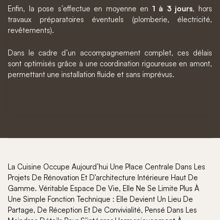
Enfin, la pose s’effectue en moyenne en
1 à 3 jours
, hors
travaux préparatoires éventuels (plomberie, électricité,
revêtements).
Dans le cadre d’un accompagnement complet, ces délais
sont optimisés grâce à une coordination rigoureuse en amont,
permettant une installation fluide et sans imprévus.
La Cuisine Occupe Aujourd’hui Une Place Centrale Dans Les
Projets De Rénovation Et D’architecture Intérieure Haut De
Gamme. Véritable Espace De Vie, Elle Ne Se Limite Plus À
Une Simple Fonction Technique : Elle Devient Un Lieu De
Partage, De Réception Et De Convivialité, Pensé Dans Les