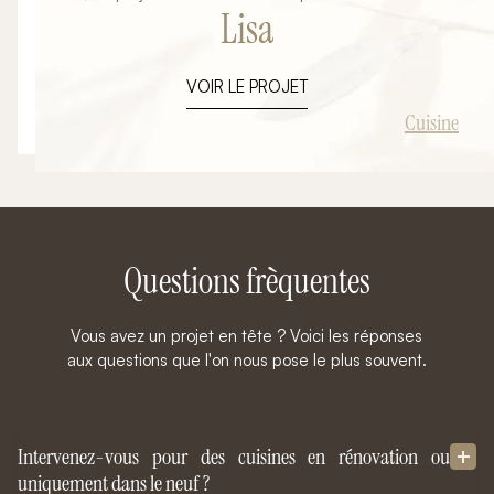
Lisa
une volonté de créer un espace de vie à la fois
fonctionnel, chaleureux et résolument contemporain.
Pensé dans une approche clé en main, cet
VOIR LE PROJET
aménagement a été entièrement conçu et réalisé par
Ambiance Signature, de la réflexion initiale jusqu’à la
Cuisine
livraison finale. L’objectif : transformer une cuisine
classique en un véritable lieu de vie central, élégant et
optimisé.
Questions frèquentes
Vous avez un projet en tête ? Voici les réponses
aux questions que l'on nous pose le plus souvent.
Intervenez-vous pour des cuisines en rénovation ou
uniquement dans le neuf ?