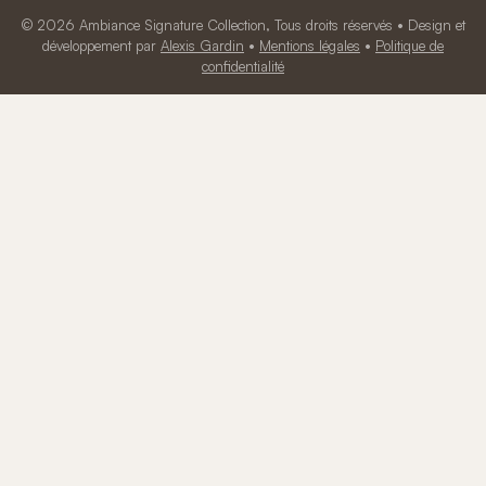
© 2026 Ambiance Signature Collection, Tous droits réservés • Design et
développement par
Alexis Gardin
•
Mentions légales
•
Politique de
confidentialité