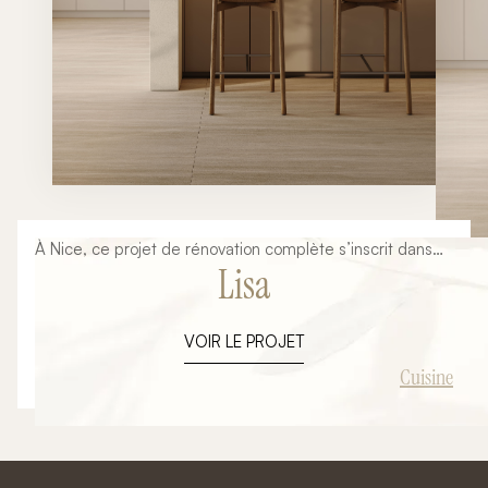
À Nice, ce projet de rénovation complète s’inscrit dans
Lisa
une volonté de créer un espace de vie à la fois
fonctionnel, chaleureux et résolument contemporain.
Pensé dans une approche clé en main, cet
VOIR LE PROJET
aménagement a été entièrement conçu et réalisé par
Ambiance Signature, de la réflexion initiale jusqu’à la
Cuisine
livraison finale. L’objectif : transformer une cuisine
classique en un véritable lieu de vie central, élégant et
optimisé.