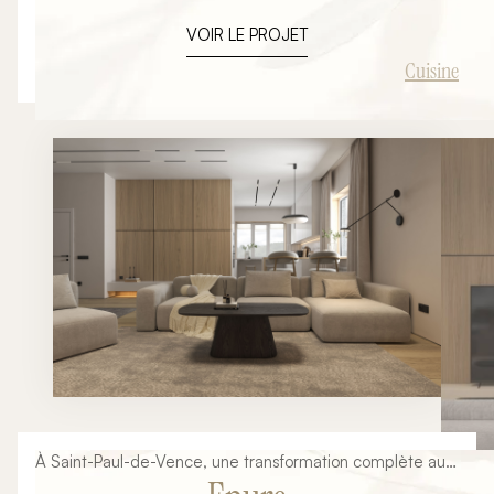
chaleureuse. L’objectif du projet était de créer un espace
VOIR LE PROJET
élégant et fonctionnel parfaitement intégré à
l’architecture intérieure du lieu tout en mettant en valeur
Cuisine
les volumes, la lumière naturelle et la sobriété des
matériaux. Grâce à une implantation travaillée autour
d’un îlot central, cette cuisine devient un véritable
espace de vie ouvert et convivial.
À Saint-Paul-de-Vence, une transformation complète au
service d’un lieu de vie élégant