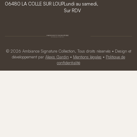
06480 LA COLLE SUR LOUP
Lundi au samedi,
Sur RDV
© 2026 Ambiance Signature Collection, Tous droits réservés • Design et
développement par
Alexis Gardin
•
Mentions légales
•
Politique de
confidentialité