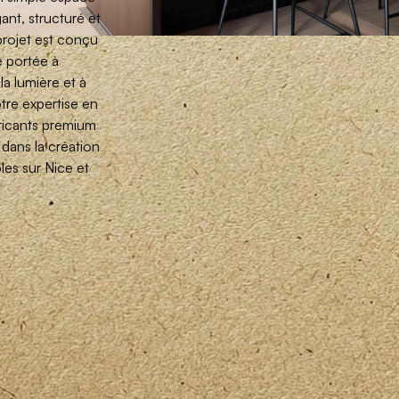
gant, structuré et
projet est conçu
e portée à
 la lumière et à
otre expertise en
bricants premium
dans la création
les sur Nice et