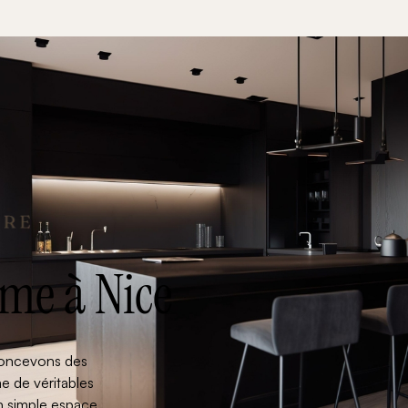
me à Nice
concevons des
 de véritables
un simple espace